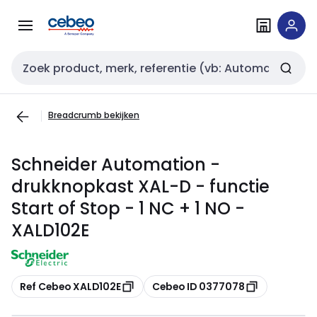
Overslaan
Overslaan
naar
naar
navigatie
inhoud
Zoekveld invoer
Breadcrumb bekijken
Schneider Automation -
drukknopkast XAL-D - functie
Start of Stop - 1 NC + 1 NO -
XALD102E
Kopiëren
Kopiëren
Ref Cebeo XALD102E
Cebeo ID 0377078