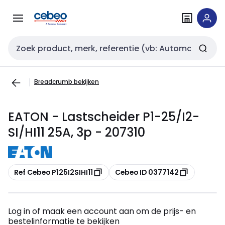
Overslaan
Overslaan
naar
naar
navigatie
inhoud
Zoekveld invoer
Breadcrumb bekijken
EATON - Lastscheider P1-25/I2-
SI/HI11 25A, 3p - 207310
Kopiëren
Kopiëren
Ref Cebeo P125I2SIHI11
Cebeo ID 0377142
Log in of maak een account aan om de prijs- en
bestelinformatie te bekijken