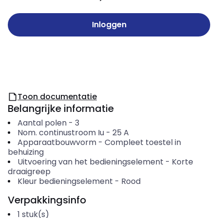
Inloggen
Toon documentatie
Belangrijke informatie
Aantal polen
-
3
Nom. continustroom Iu
-
25
A
Apparaatbouwvorm
-
Compleet toestel in
behuizing
Uitvoering van het bedieningselement
-
Korte
draaigreep
Kleur bedieningselement
-
Rood
Verpakkingsinfo
1
stuk(s)