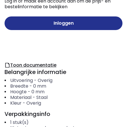
Log in of maak een account aan om de prijs- en
bestelinformatie te bekijken
Inloggen
Toon documentatie
Belangrijke informatie
Uitvoering
-
Overig
Breedte
-
0
mm
Hoogte
-
0
mm
Materiaal
-
Staal
Kleur
-
Overig
Verpakkingsinfo
1
stuk(s)