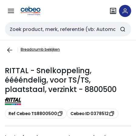
Overslaan
Overslaan
naar
naar
navigatie
inhoud
Zoekveld invoer
Breadcrumb bekijken
RITTAL - Snelkoppeling,
ééééndelig, voor TS/TS,
plaatstaal, verzinkt - 8800500
Kopiëren
Kopiëren
Ref Cebeo TS8800500
Cebeo ID 0378512