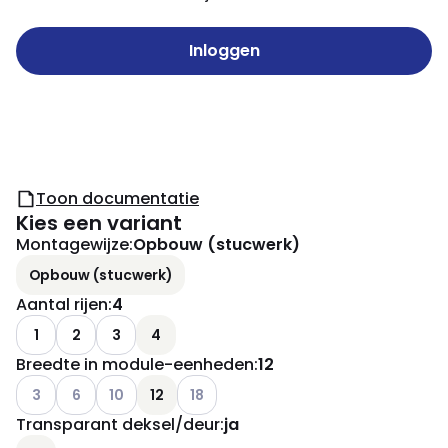
Inloggen
Toon documentatie
Kies een variant
Montagewijze
:
Opbouw (stucwerk)
Opbouw (stucwerk)
Aantal rijen
:
4
1
2
3
4
Breedte in module-eenheden
:
12
Andere varianten (Huidige combinatie niet mogelijk)
Andere varianten (Huidige combinatie niet mogelijk)
Andere varianten (Huidige combinatie niet mogelij
Andere varianten (Huidige combinatie 
3
6
10
12
18
Transparant deksel/deur
:
ja