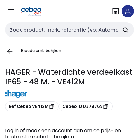
Overslaan
Overslaan
naar
naar
navigatie
inhoud
Zoekveld invoer
Breadcrumb bekijken
HAGER - Waterdichte verdeelkast
IP65 - 48 M. - VE412M
Kopiëren
Kopiëren
Ref Cebeo VE412M
Cebeo ID 0379769
Log in of maak een account aan om de prijs- en
bestelinformatie te bekijken