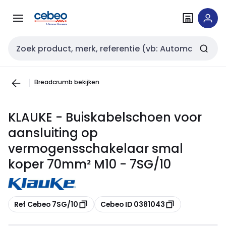
Overslaan
Overslaan
naar
naar
navigatie
inhoud
Zoekveld invoer
Breadcrumb bekijken
KLAUKE - Buiskabelschoen voor
aansluiting op
vermogensschakelaar smal
koper 70mm² M10 - 7SG/10
Kopiëren
Kopiëren
Ref Cebeo 7SG/10
Cebeo ID 0381043