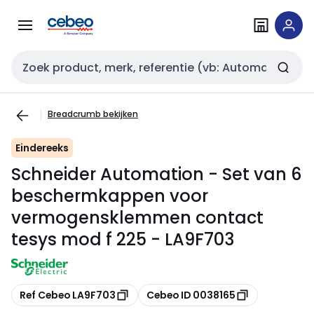
Overslaan
Overslaan
naar
naar
navigatie
inhoud
Zoekveld invoer
Breadcrumb bekijken
Eindereeks
Schneider Automation - Set van 6
beschermkappen voor
vermogensklemmen contact
tesys mod f 225 - LA9F703
Kopiëren
Kopiëren
Ref Cebeo LA9F703
Cebeo ID 0038165