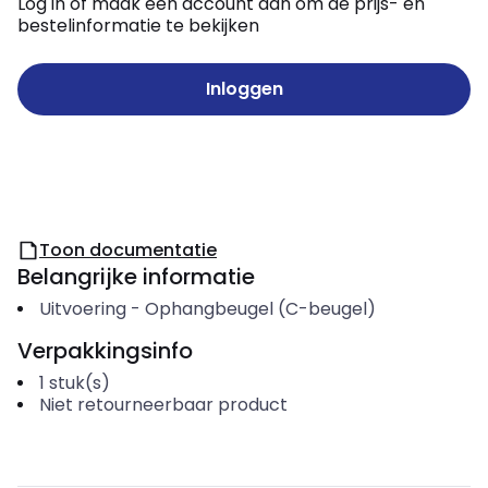
Log in of maak een account aan om de prijs- en
bestelinformatie te bekijken
Inloggen
Toon documentatie
Belangrijke informatie
Uitvoering
-
Ophangbeugel (C-beugel)
Verpakkingsinfo
1
stuk(s)
Niet retourneerbaar product