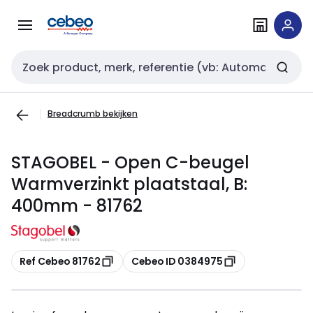
Overslaan
Overslaan
naar
naar
navigatie
inhoud
Zoekveld invoer
Breadcrumb bekijken
STAGOBEL - Open C-beugel
Warmverzinkt plaatstaal, B:
400mm - 81762
Kopiëren
Kopiëren
Ref Cebeo 81762
Cebeo ID 0384975