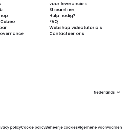
p
voor leveranciers
ub
Streamliner
shop
Hulp nodig?
j Cebeo
FAQ
par
Webshop videotutorials
Governance
Contacteer ons
Taal
ivacy policy
Cookie policy
Beheer je cookies
Algemene voorwaarden