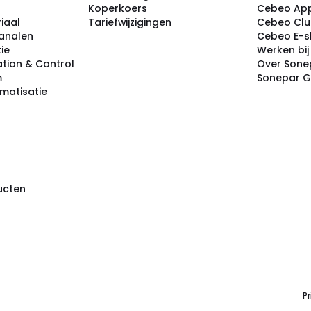
Koperkoers
Cebeo Ap
iaal
Tariefwijzigingen
Cebeo Cl
analen
Cebeo E-
tie
Werken bi
tion & Control
Over Sone
m
Sonepar 
omatisatie
ducten
Pr