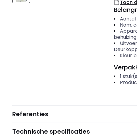
Toon 
Belangr
Aantal
Nom. c
Appar
behuizing
Uitvoe
Deurkoppe
Kleur 
Verpakk
1
stuk(
Produc
Referenties
Technische specificaties