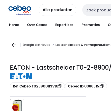
Overslaan
Overslaan
naar
naar
Alle producten
Zoekveld invoer
navigatie
inhoud
Home
Over Cebeo
Expertises
Promoties
O
Energie distributie
Lastschakelaars & vermogenautom
EATON - Lastscheider T0-2-8900/I
Kopiëren
Kopiëren
Ref Cebeo T028900I1SVB
Cebeo ID 0386615