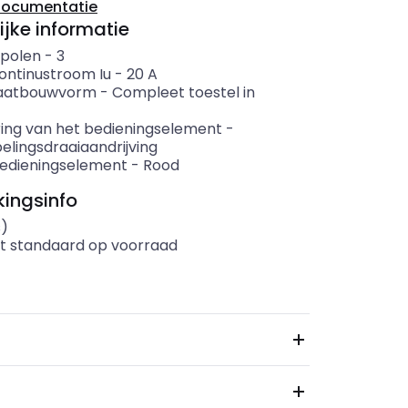
documentatie
ijke informatie
 polen
-
3
ontinustroom Iu
-
20
A
aatbouwvorm
-
Compleet toestel in
ring van het bedieningselement
-
lingsdraaiaandrijving
bedieningselement
-
Rood
ingsinfo
s)
t standaard op voorraad