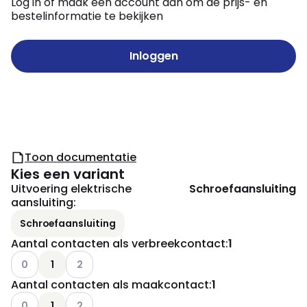
Log in of maak een account aan om de prijs- en
bestelinformatie te bekijken
Inloggen
Toon documentatie
Kies een variant
Uitvoering elektrische
Schroefaansluiting
aansluiting
:
Schroefaansluiting
Aantal contacten als verbreekcontact
:
1
Andere varianten (Huidige combinatie niet mogelijk)
Andere varianten (Huidige combinatie niet mogelij
0
1
2
Aantal contacten als maakcontact
:
1
Andere varianten (Huidige combinatie niet mogelijk)
Andere varianten (Huidige combinatie niet mogelij
0
1
2