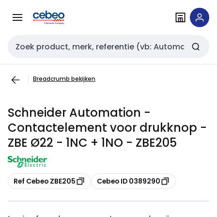
Overslaan
Overslaan
naar
naar
navigatie
inhoud
Zoekveld invoer
Breadcrumb bekijken
Schneider Automation -
Contactelement voor drukknop -
ZBE Ø22 - 1NC + 1NO - ZBE205
Kopiëren
Kopiëren
Ref Cebeo ZBE205
Cebeo ID 0389290