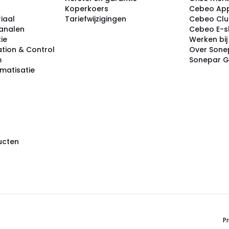
Koperkoers
Cebeo Ap
iaal
Tariefwijzigingen
Cebeo Cl
analen
Cebeo E-
tie
Werken bi
tion & Control
Over Sone
m
Sonepar 
omatisatie
ducten
Pr