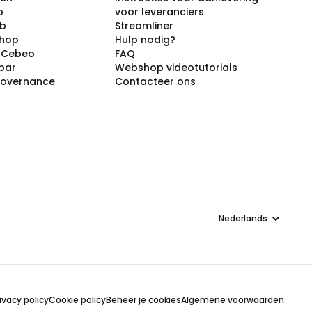
p
voor leveranciers
ub
Streamliner
shop
Hulp nodig?
j Cebeo
FAQ
par
Webshop videotutorials
Governance
Contacteer ons
Taal
ivacy policy
Cookie policy
Beheer je cookies
Algemene voorwaarden