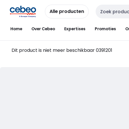
Overslaan
Overslaan
naar
naar
Alle producten
Zoekveld invoer
navigatie
inhoud
Home
Over Cebeo
Expertises
Promoties
O
Dit product is niet meer beschikbaar
0391201