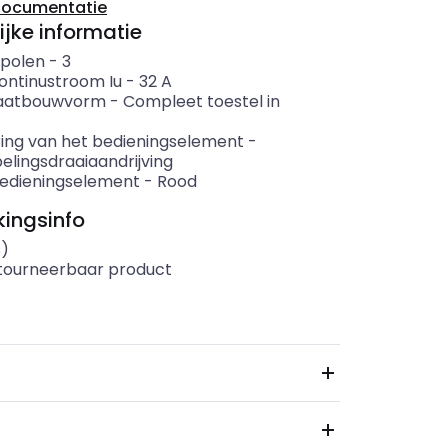
documentatie
ijke informatie
 polen
-
3
ontinustroom Iu
-
32
A
aatbouwvorm
-
Compleet toestel in
ring van het bedieningselement
-
lingsdraaiaandrijving
bedieningselement
-
Rood
ingsinfo
s)
etourneerbaar product