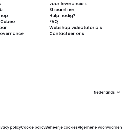
p
voor leveranciers
ub
Streamliner
shop
Hulp nodig?
j Cebeo
FAQ
par
Webshop videotutorials
Governance
Contacteer ons
Taal
ivacy policy
Cookie policy
Beheer je cookies
Algemene voorwaarden