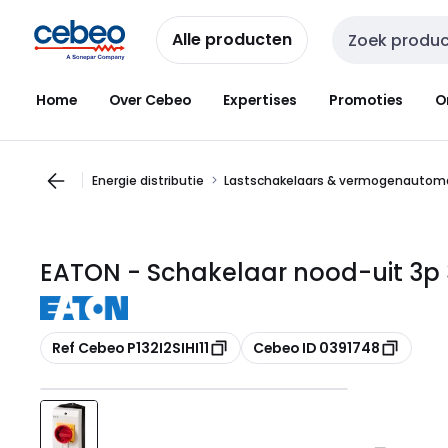
Overslaan
Overslaan
naar
naar
Alle producten
Zoekveld invoer
navigatie
inhoud
Home
Over Cebeo
Expertises
Promoties
O
Energie distributie
Lastschakelaars & vermogenautom
EATON - Schakelaar nood-uit 3p
Kopiëren
Kopiëren
Ref Cebeo P132I2SIHI11
Cebeo ID 0391748