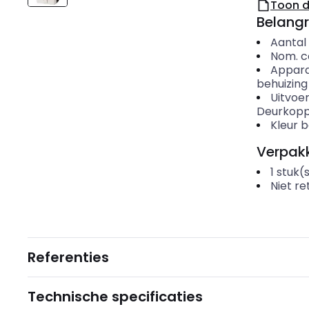
Toon 
Belangr
Aantal
Nom. c
Appar
behuizing
Uitvoe
Deurkoppe
Kleur 
Verpakk
1
stuk(
Niet r
Referenties
Technische specificaties