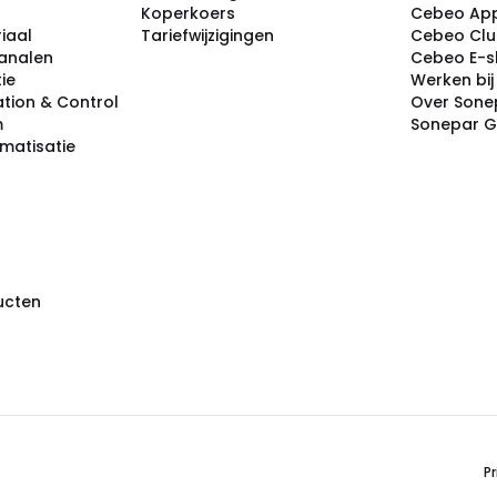
Koperkoers
Cebeo Ap
iaal
Tariefwijzigingen
Cebeo Cl
analen
Cebeo E-
tie
Werken bi
tion & Control
Over Sone
m
Sonepar 
omatisatie
ducten
Pr