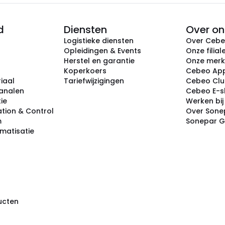
d
Diensten
Over on
Logistieke diensten
Over Ceb
Opleidingen & Events
Onze filial
Herstel en garantie
Onze mer
Koperkoers
Cebeo Ap
iaal
Tariefwijzigingen
Cebeo Cl
analen
Cebeo E-
tie
Werken bi
tion & Control
Over Sone
m
Sonepar 
omatisatie
ducten