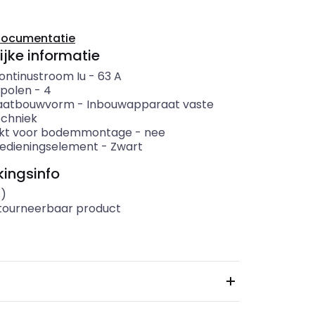
documentatie
ijke informatie
ontinustroom Iu
-
63
A
 polen
-
4
aatbouwvorm
-
Inbouwapparaat vaste
echniek
ikt voor bodemmontage
-
nee
bedieningselement
-
Zwart
ingsinfo
s)
etourneerbaar product