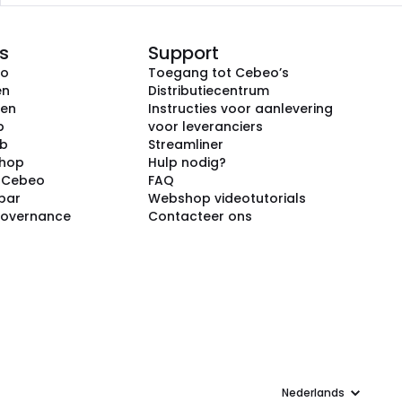
s
Support
eo
Toegang tot Cebeo’s
en
Distributiecentrum
ken
Instructies voor aanlevering
p
voor leveranciers
ub
Streamliner
shop
Hulp nodig?
j Cebeo
FAQ
par
Webshop videotutorials
Governance
Contacteer ons
Taal