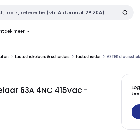
ntdek meer
aten
Lastschakelaars & scheiders
Lastscheider
ASTER draaischa
Log
elaar 63A 4NO 415Vac -
bes