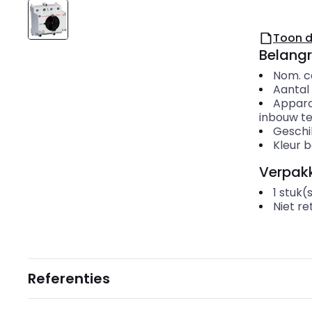
Toon 
Belangr
Nom. c
Aantal
Appar
inbouw t
Gesch
Kleur 
Verpakk
1
stuk(
Niet r
Referenties