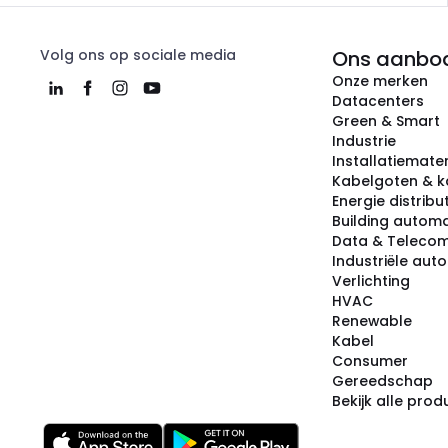
Volg ons op sociale media
Ons aanbo
Onze merken
Datacenters
Green & Smart
Industrie
Installatiemater
Kabelgoten & k
Energie distribu
Building automa
Data & Teleco
Industriële aut
Verlichting
HVAC
Renewable
Kabel
Consumer
Gereedschap
Bekijk alle pro