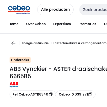
Overslaan
Overslaan
naar
naar
Alle producten
Zoekveld invoer
navigatie
inhoud
Home
Over Cebeo
Expertises
Promoties
O
Energie distributie
Lastschakelaars & vermogenautom
Eindereeks
ABB Vynckier - ASTER draaischak
666585
Kopiëren
Kopiëren
Ref Cebeo ASTR6340
Cebeo ID 0391971