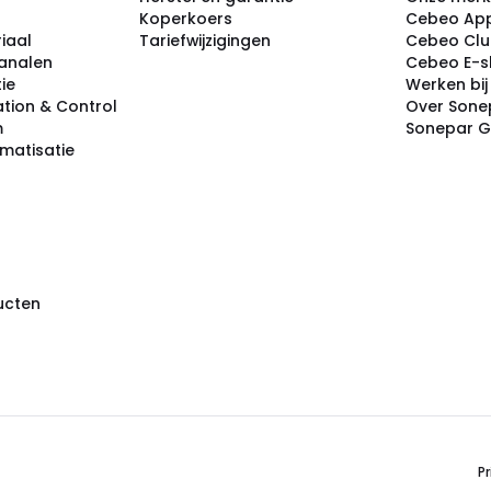
Koperkoers
Cebeo Ap
iaal
Tariefwijzigingen
Cebeo Cl
analen
Cebeo E-
tie
Werken bi
tion & Control
Over Sone
m
Sonepar 
omatisatie
ducten
Pr