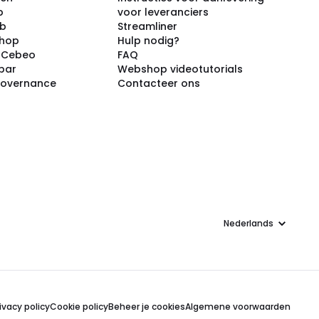
p
voor leveranciers
ub
Streamliner
shop
Hulp nodig?
j Cebeo
FAQ
par
Webshop videotutorials
Governance
Contacteer ons
Taal
ivacy policy
Cookie policy
Beheer je cookies
Algemene voorwaarden