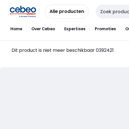
Overslaan
Overslaan
naar
naar
Alle producten
Zoekveld invoer
navigatie
inhoud
Home
Over Cebeo
Expertises
Promoties
O
Dit product is niet meer beschikbaar
0392421