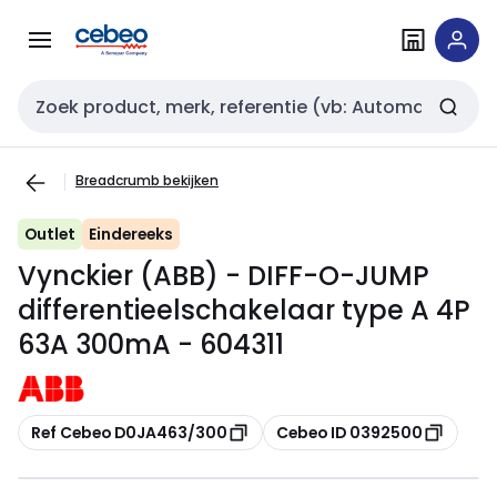
Overslaan
Overslaan
naar
naar
navigatie
inhoud
Zoekveld invoer
Breadcrumb bekijken
Outlet
Eindereeks
Vynckier (ABB) - DIFF-O-JUMP
differentieelschakelaar type A 4P
63A 300mA - 604311
Kopiëren
Kopiëren
Ref Cebeo D0JA463/300
Cebeo ID 0392500