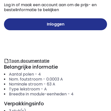
Log in of maak een account aan om de prijs- en
bestelinformatie te bekijken
Inloggen
Toon documentatie
Belangrijke informatie
Aantal polen
-
4
Nom. foutstroom
-
0.0003
A
Nominale stroom
-
63
A
Type lekstroom
-
A
Breedte in module-eenheden
-
4
Verpakkingsinfo
3
stuk(s)