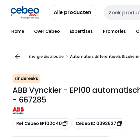
Overslaan
Overslaan
naar
naar
Alle producten
Zoekveld invoer
navigatie
inhoud
Home
Over Cebeo
Expertises
Promoties
O
Energie distributie
Automaten, differentieels & zekeri
Eindereeks
ABB Vynckier - EP100 automatisc
- 667285
Kopiëren
Kopiëren
Ref Cebeo EP102C40
Cebeo ID 0392627