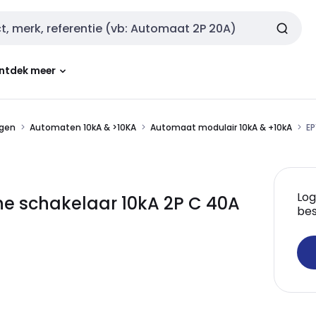
ntdek meer
ngen
Automaten 10kA & >10KA
Automaat modulair 10kA & +10kA
EP
Log
he schakelaar 10kA 2P C 40A
bes