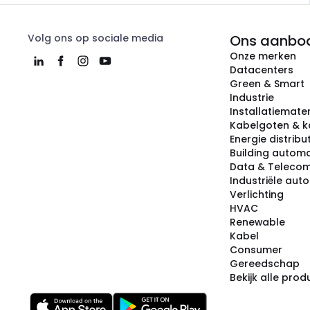
Volg ons op sociale media
Ons aanbo
Onze merken
Datacenters
Green & Smart
Industrie
Installatiemater
Kabelgoten & k
Energie distribu
Building automa
Data & Teleco
Industriële aut
Verlichting
HVAC
Renewable
Kabel
Consumer
Gereedschap
Bekijk alle pro