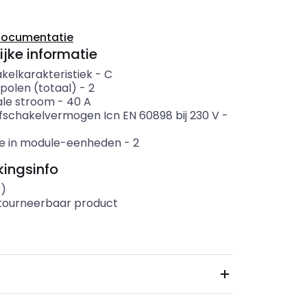
documentatie
ijke informatie
kelkarakteristiek
-
C
polen (totaal)
-
2
le stroom
-
40
A
fschakelvermogen Icn EN 60898 bij 230 V
-
e in module-eenheden
-
2
ingsinfo
s)
etourneerbaar product