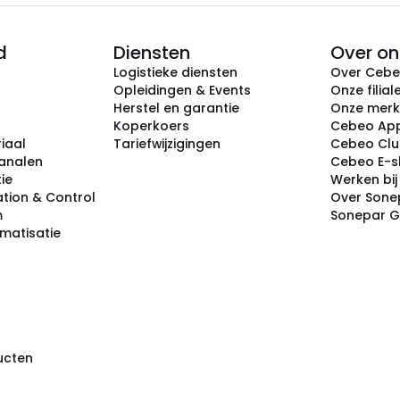
d
Diensten
Over on
Logistieke diensten
Over Ceb
Opleidingen & Events
Onze filial
Herstel en garantie
Onze mer
Koperkoers
Cebeo Ap
iaal
Tariefwijzigingen
Cebeo Cl
analen
Cebeo E-
tie
Werken bi
tion & Control
Over Sone
m
Sonepar 
omatisatie
ducten