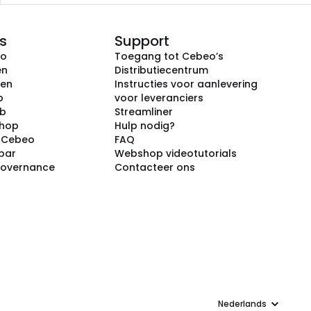
s
Support
eo
Toegang tot Cebeo’s
en
Distributiecentrum
ken
Instructies voor aanlevering
p
voor leveranciers
ub
Streamliner
shop
Hulp nodig?
j Cebeo
FAQ
par
Webshop videotutorials
Governance
Contacteer ons
Taal