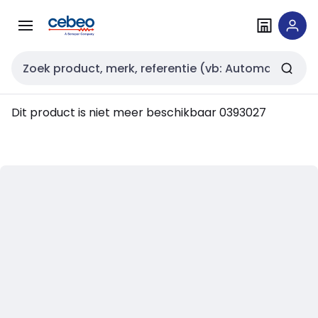
Overslaan
Overslaan
naar
naar
navigatie
inhoud
Zoekveld invoer
Dit product is niet meer beschikbaar
0393027