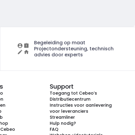
Begeleiding op maat
Projectondersteuning, technisch
advies door experts
s
Support
eo
Toegang tot Cebeo’s
en
Distributiecentrum
ken
Instructies voor aanlevering
p
voor leveranciers
ub
Streamliner
shop
Hulp nodig?
j Cebeo
FAQ