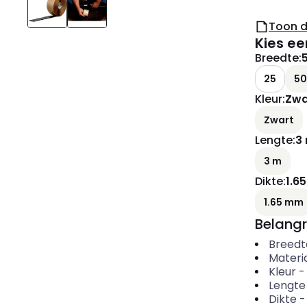
Toon 
Kies ee
Breedte
:
25
50
Kleur
:
Zwa
Zwart
Lengte
:
3
3 m
Dikte
:
1.6
1.65 mm
Belangr
Breedt
Materi
Kleur
Lengte
Dikte