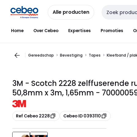
Overslaan
Overslaan
naar
naar
Alle producten
Zoekveld invoer
navigatie
inhoud
Home
Over Cebeo
Expertises
Promoties
O
Gereedschap
Bevestiging
Tapes
Kleefband / pla
3M - Scotch 2228 zelffuserende r
50,8mm x 3m, 1,65mm - 7000005
Kopiëren
Kopiëren
Ref Cebeo 2228
Cebeo ID 0393110