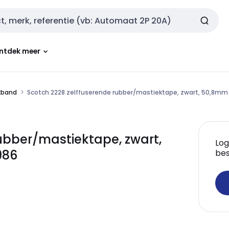
ntdek meer
kband
Scotch 2228 zelffuserende rubber/mastiektape, zwart, 50,8mm
ubber/mastiektape, zwart,
Log
986
bes