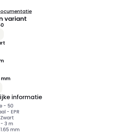
documentatie
n variant
50
rt
 m
5 mm
ijke informatie
e
-
50
aal
-
EPR
-
Zwart
-
3
m
-
1.65
mm