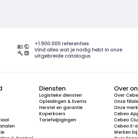
+1.900.000 referenties
Vind alles wat je nodig hebt in onze
uitgebreide catalogus
d
Diensten
Over on
Logistieke diensten
Over Ceb
Opleidingen & Events
Onze filial
Herstel en garantie
Onze mer
Koperkoers
Cebeo Ap
iaal
Tariefwijzigingen
Cebeo Cl
analen
Cebeo E-
tie
Werken bi