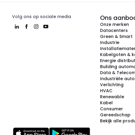
Volg ons op sociale media
Ons aanbo
Onze merken
Datacenters
Green & Smart
Industrie
Installatiemater
Kabelgoten & k
Energie distribu
Building automa
Data & Teleco
Industriële aut
Verlichting
HVAC
Renewable
Kabel
Consumer
Gereedschap
Bekijk alle pro