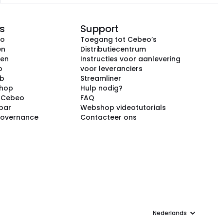
s
Support
eo
Toegang tot Cebeo’s
en
Distributiecentrum
ken
Instructies voor aanlevering
p
voor leveranciers
ub
Streamliner
shop
Hulp nodig?
j Cebeo
FAQ
par
Webshop videotutorials
Governance
Contacteer ons
Taal