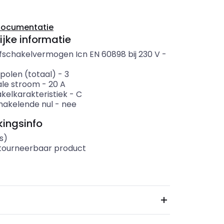
documentatie
ijke informatie
fschakelvermogen Icn EN 60898 bij 230 V
-
polen (totaal)
-
3
le stroom
-
20
A
kelkarakteristiek
-
C
akelende nul
-
nee
ingsinfo
s)
etourneerbaar product