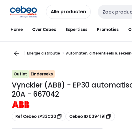
Overslaan
Overslaan
naar
naar
Alle producten
Zoekveld invoer
navigatie
inhoud
Home
Over Cebeo
Expertises
Promoties
O
Energie distributie
Automaten, differentieels & zekeri
Outlet
Eindereeks
Vynckier (ABB) - EP30 automatis
20A - 667042
Kopiëren
Kopiëren
Ref Cebeo EP33C20
Cebeo ID 0394191