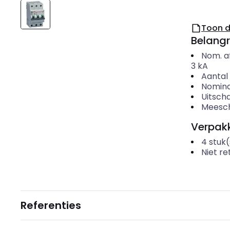
Toon 
Belangr
Nom. a
3
kA
Aantal 
Nomina
Uitscha
Meesch
Verpakk
4
stuk(
Niet r
Referenties