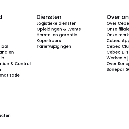
d
Diensten
Over on
Logistieke diensten
Over Ceb
Opleidingen & Events
Onze filial
Herstel en garantie
Onze mer
Koperkoers
Cebeo Ap
iaal
Tariefwijzigingen
Cebeo Cl
analen
Cebeo E-
tie
Werken bi
tion & Control
Over Sone
m
Sonepar 
omatisatie
ducten