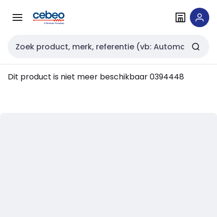
Overslaan
Overslaan
naar
naar
navigatie
inhoud
Zoekveld invoer
Dit product is niet meer beschikbaar
0394448