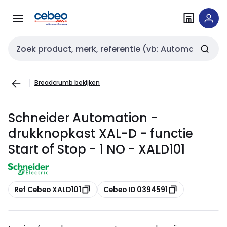
Overslaan
Overslaan
naar
naar
navigatie
inhoud
Zoekveld invoer
Breadcrumb bekijken
Schneider Automation -
drukknopkast XAL-D - functie
Start of Stop - 1 NO - XALD101
Kopiëren
Kopiëren
Ref Cebeo XALD101
Cebeo ID 0394591