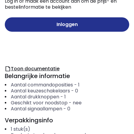
Log in of maak een account aan om de prijs- en
bestelinformatie te bekijken
Inloggen
Toon documentatie
Belangrijke informatie
Aantal commandoposities
-
1
Aantal keuzeschakelaars
-
0
Aantal drukknoppen
-
1
Geschikt voor noodstop
-
nee
Aantal signaallampen
-
0
Verpakkingsinfo
1
stuk(s)