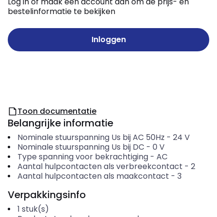
Log in of maak een account aan om de prijs- en
bestelinformatie te bekijken
Inloggen
Toon documentatie
Belangrijke informatie
Nominale stuurspanning Us bij AC 50Hz
-
24
V
Nominale stuurspanning Us bij DC
-
0
V
Type spanning voor bekrachtiging
-
AC
Aantal hulpcontacten als verbreekcontact
-
2
Aantal hulpcontacten als maakcontact
-
3
Verpakkingsinfo
1
stuk(s)