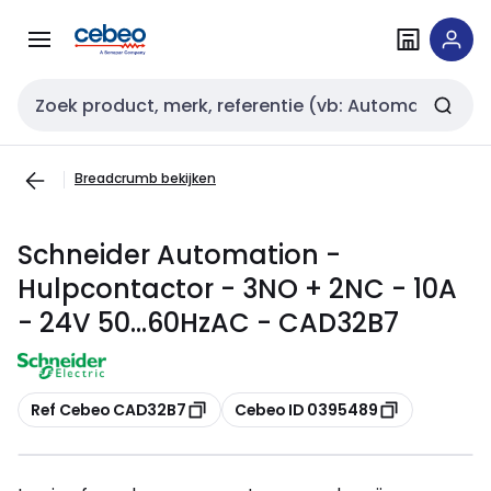
Overslaan
Overslaan
naar
naar
navigatie
inhoud
Zoekveld invoer
Breadcrumb bekijken
Schneider Automation -
Hulpcontactor - 3NO + 2NC - 10A
- 24V 50...60HzAC - CAD32B7
Kopiëren
Kopiëren
Ref Cebeo CAD32B7
Cebeo ID 0395489