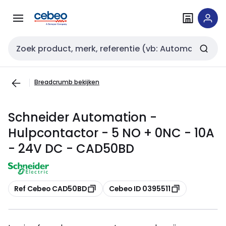
Overslaan
Overslaan
naar
naar
navigatie
inhoud
Zoekveld invoer
Breadcrumb bekijken
Schneider Automation -
Hulpcontactor - 5 NO + 0NC - 10A
- 24V DC - CAD50BD
Kopiëren
Kopiëren
Ref Cebeo CAD50BD
Cebeo ID 0395511