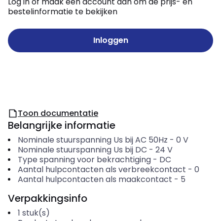
Log in of maak een account aan om de prijs- en
bestelinformatie te bekijken
Inloggen
Toon documentatie
Belangrijke informatie
Nominale stuurspanning Us bij AC 50Hz
-
0
V
Nominale stuurspanning Us bij DC
-
24
V
Type spanning voor bekrachtiging
-
DC
Aantal hulpcontacten als verbreekcontact
-
0
Aantal hulpcontacten als maakcontact
-
5
Verpakkingsinfo
1
stuk(s)