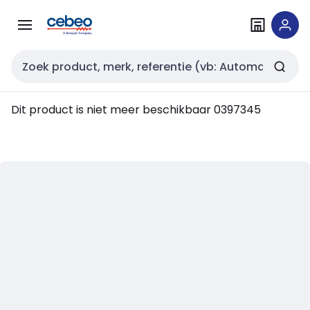
Overslaan
Overslaan
naar
naar
navigatie
inhoud
Zoekveld invoer
Dit product is niet meer beschikbaar
0397345