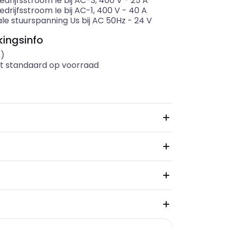
drijfsstroom Ie bij AC-3, 400 V
-
25
A
drijfsstroom Ie bij AC-1, 400 V
-
40
A
le stuurspanning Us bij AC 50Hz
-
24
V
ingsinfo
s)
t standaard op voorraad