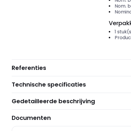
Nom. be
Nom. be
Nomina
Verpakk
1
stuk(
Produc
Referenties
Technische specificaties
Gedetailleerde beschrijving
Documenten