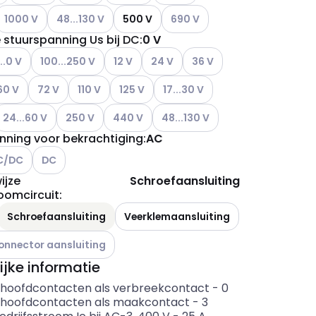
Andere varianten (Huidige combinatie niet mogelijk)
Andere varianten (Huidige combinatie niet mogelijk)
Andere varianten (Huidige comb
1000 V
48...130 V
500 V
690 V
 stuurspanning Us bij DC
:
0 V
ere varianten (Huidige combinatie niet mogelijk)
Andere varianten (Huidige combinatie niet mogelijk)
Andere varianten (Huidige combinatie niet 
Andere varianten (Huidige combinat
Andere varianten (Huidige 
..0 V
100...250 V
12 V
24 V
36 V
ianten (Huidige combinatie niet mogelijk)
dere varianten (Huidige combinatie niet mogelijk)
Andere varianten (Huidige combinatie niet mogelijk)
Andere varianten (Huidige combinatie niet mogelij
Andere varianten (Huidige combinatie nie
Andere varianten (Huidige combin
60 V
72 V
110 V
125 V
17...30 V
ianten (Huidige combinatie niet mogelijk)
ndere varianten (Huidige combinatie niet mogelijk)
Andere varianten (Huidige combinatie niet mogelijk)
Andere varianten (Huidige combinatie niet 
Andere varianten (Huidige combin
24...60 V
250 V
440 V
48...130 V
nning voor bekrachtiging
:
AC
re varianten (Huidige combinatie niet mogelijk)
Andere varianten (Huidige combinatie niet mogelijk)
C/DC
DC
ijze
Schroefaansluiting
oomcircuit
:
ianten (Huidige combinatie niet mogelijk)
Schroefaansluiting
Veerklemaansluiting
ianten (Huidige combinatie niet mogelijk)
onnector aansluiting
ijke informatie
 hoofdcontacten als verbreekcontact
-
0
 hoofdcontacten als maakcontact
-
3