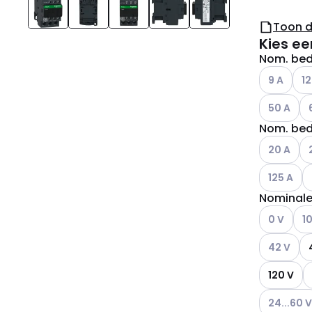
Toon 
Kies ee
Nom. bedr
Andere var
And
9 A
12
Andere var
An
50 A
Nom. bedr
Andere var
An
20 A
Andere var
A
125 A
Nominale
Andere var
And
0 V
1
Andere var
42 V
120 V
Andere var
24...60 V