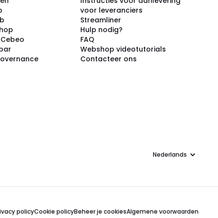
ken
Instructies voor aanlevering
p
voor leveranciers
ub
Streamliner
shop
Hulp nodig?
j Cebeo
FAQ
par
Webshop videotutorials
Governance
Contacteer ons
Taal
ivacy policy
Cookie policy
Beheer je cookies
Algemene voorwaarden