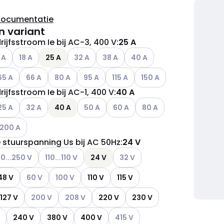
documentatie
n variant
ijfsstroom Ie bij AC-3, 400 V
:
25 A
ianten (Huidige combinatie niet mogelijk)
ere varianten (Huidige combinatie niet mogelijk)
Andere varianten (Huidige combinatie niet mogelijk)
Andere varianten (Huidige combinatie niet m
Andere varianten (Huidige combinati
Andere varianten (Huidige c
 A
18 A
25 A
32 A
38 A
40 A
ianten (Huidige combinatie niet mogelijk)
dere varianten (Huidige combinatie niet mogelijk)
Andere varianten (Huidige combinatie niet mogelijk)
Andere varianten (Huidige combinatie niet mogelij
Andere varianten (Huidige combinatie niet
Andere varianten (Huidige combina
Andere varianten (Huidige
65 A
66 A
80 A
95 A
115 A
150 A
ijfsstroom Ie bij AC-1, 400 V
:
40 A
ianten (Huidige combinatie niet mogelijk)
dere varianten (Huidige combinatie niet mogelijk)
Andere varianten (Huidige combinatie niet mogelijk)
Andere varianten (Huidige combinatie niet
Andere varianten (Huidige combin
Andere varianten (Huidig
25 A
32 A
40 A
50 A
60 A
80 A
ianten (Huidige combinatie niet mogelijk)
ndere varianten (Huidige combinatie niet mogelijk)
200 A
 stuurspanning Us bij AC 50Hz
:
24 V
ianten (Huidige combinatie niet mogelijk)
ere varianten (Huidige combinatie niet mogelijk)
Andere varianten (Huidige combinatie niet mogelijk)
Andere varianten (Huidige combi
00...250 V
110...110 V
24 V
32 V
ianten (Huidige combinatie niet mogelijk)
Andere varianten (Huidige combinatie niet mogelijk)
Andere varianten (Huidige combinatie niet mogelij
48 V
60 V
100 V
110 V
115 V
Andere varianten (Huidige combinatie niet mogelijk)
Andere varianten (Huidige combinatie niet moge
127 V
200 V
208 V
220 V
230 V
ianten (Huidige combinatie niet mogelijk)
Andere varianten (Huidige combin
240 V
380 V
400 V
415 V