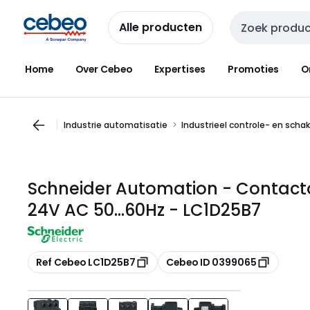
Overslaan
Overslaan
naar
naar
Alle producten
Zoekveld invoer
navigatie
inhoud
Home
Over Cebeo
Expertises
Promoties
O
Industrie automatisatie
Industrieel controle- en scha
Schneider Automation - Contacto
24V AC 50...60Hz - LC1D25B7
Kopiëren
Kopiëren
Ref Cebeo LC1D25B7
Cebeo ID 0399065