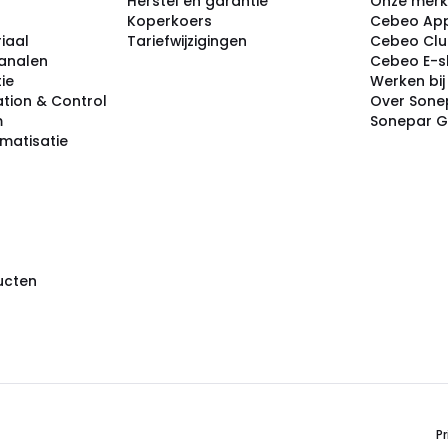
Herstel en garantie
Onze mer
Koperkoers
Cebeo Ap
iaal
Tariefwijzigingen
Cebeo Cl
analen
Cebeo E-
tie
Werken bi
tion & Control
Over Sone
m
Sonepar 
omatisatie
ducten
Pr