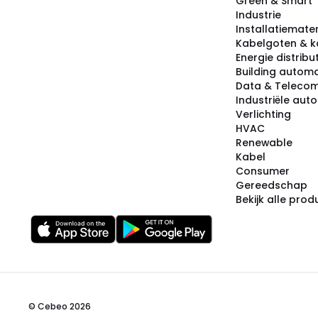
Green & Smart
Industrie
Installatiemater
Kabelgoten & k
Energie distribu
Building automa
Data & Teleco
Industriële aut
Verlichting
HVAC
Renewable
Kabel
Consumer
Gereedschap
Bekijk alle pro
© Cebeo 2026