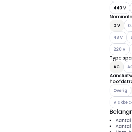
440 V
Nominale
And
0 V
0.
Andere var
An
48 V
Andere var
A
220 V
Type spa
Ande
AC
A
Aansluitw
hoofdstr
Andere var
Overig
Andere var
Vlakke c
Belangr
Aantal
Aantal