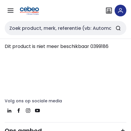
Overslaan
Overslaan
naar
naar
navigatie
inhoud
Zoekveld invoer
Dit product is niet meer beschikbaar
0399186
Volg ons op sociale media
Ons aanbod