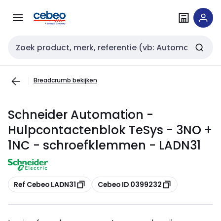
Overslaan
Overslaan
naar
naar
navigatie
inhoud
Zoekveld invoer
Breadcrumb bekijken
Schneider Automation -
Hulpcontactenblok TeSys - 3NO +
1NC - schroefklemmen - LADN31
Kopiëren
Kopiëren
Ref Cebeo LADN31
Cebeo ID 0399232