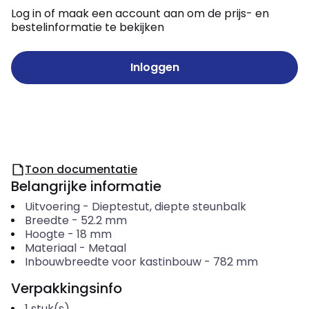
Log in of maak een account aan om de prijs- en
bestelinformatie te bekijken
Inloggen
Toon documentatie
Belangrijke informatie
Uitvoering
-
Dieptestut, diepte steunbalk
Breedte
-
52.2
mm
Hoogte
-
18
mm
Materiaal
-
Metaal
Inbouwbreedte voor kastinbouw
-
782
mm
Verpakkingsinfo
1
stuk(s)