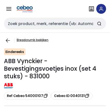
Overslaan
Overslaan
naar
naar
navigatie
inhoud
Zoekveld invoer
Breadcrumb bekijken
Eindereeks
ABB Vynckier -
Bevestigingsvoetjes inox (set 4
stuks) - 831000
Kopiëren
Kopiëren
Ref Cebeo 54000107
Cebeo ID 0040131