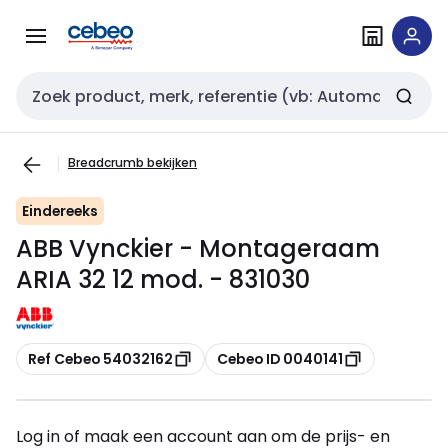
Overslaan
Overslaan
naar
naar
navigatie
inhoud
Zoekveld invoer
Breadcrumb bekijken
Eindereeks
ABB Vynckier - Montageraam
ARIA 32 12 mod. - 831030
Kopiëren
Kopiëren
Ref Cebeo 54032162
Cebeo ID 0040141
Log in of maak een account aan om de prijs- en