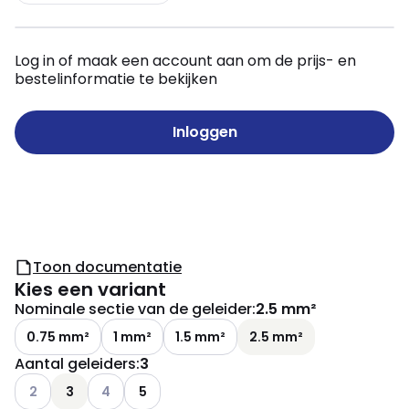
Log in of maak een account aan om de prijs- en
bestelinformatie te bekijken
Inloggen
Toon documentatie
Kies een variant
Nominale sectie van de geleider
:
2.5 mm²
0.75 mm²
1 mm²
1.5 mm²
2.5 mm²
Aantal geleiders
:
3
Andere varianten (Huidige combinatie niet mogelijk)
Andere varianten (Huidige combinatie niet mogelij
2
3
4
5