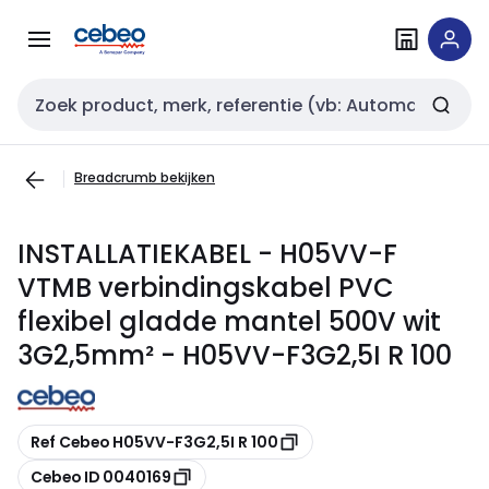
Overslaan
Overslaan
naar
naar
navigatie
inhoud
Zoekveld invoer
Breadcrumb bekijken
INSTALLATIEKABEL - H05VV-F
VTMB verbindingskabel PVC
flexibel gladde mantel 500V wit
3G2,5mm² - H05VV-F3G2,5I R 100
Kopiëren
Ref Cebeo H05VV-F3G2,5I R 100
Kopiëren
Cebeo ID 0040169