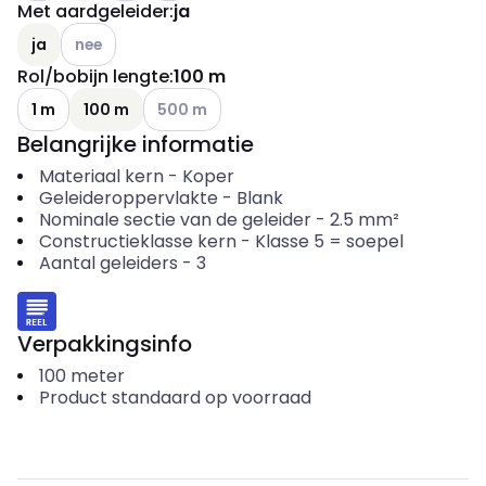
Met aardgeleider
:
ja
Andere varianten (Huidige combinatie niet mogelijk)
ja
nee
Rol/bobijn lengte
:
100 m
Andere varianten (Huidige combinatie niet mo
1 m
100 m
500 m
Belangrijke informatie
Materiaal kern
-
Koper
Geleideroppervlakte
-
Blank
Nominale sectie van de geleider
-
2.5
mm²
Constructieklasse kern
-
Klasse 5 = soepel
Aantal geleiders
-
3
Verpakkingsinfo
100
meter
Product standaard op voorraad