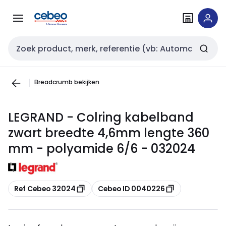
Overslaan
Overslaan
naar
naar
navigatie
inhoud
Zoekveld invoer
Breadcrumb bekijken
LEGRAND - Colring kabelband
zwart breedte 4,6mm lengte 360
mm - polyamide 6/6 - 032024
Kopiëren
Kopiëren
Ref Cebeo 32024
Cebeo ID 0040226