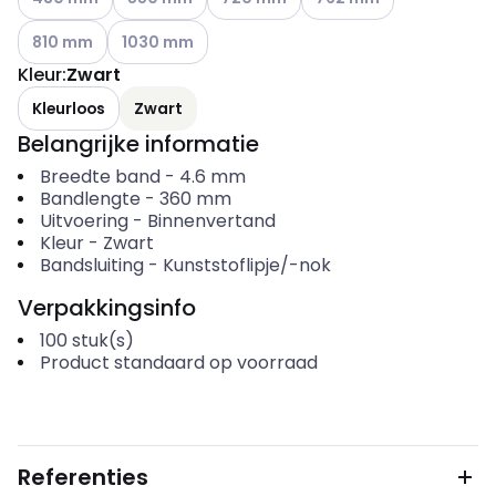
Andere varianten (Huidige combinatie niet mogelijk)
Andere varianten (Huidige combinatie niet mogelij
810 mm
1030 mm
Kleur
:
Zwart
Kleurloos
Zwart
Belangrijke informatie
Breedte band
-
4.6
mm
Bandlengte
-
360
mm
Uitvoering
-
Binnenvertand
Kleur
-
Zwart
Bandsluiting
-
Kunststoflipje/-nok
Verpakkingsinfo
100
stuk(s)
Product standaard op voorraad
Referenties