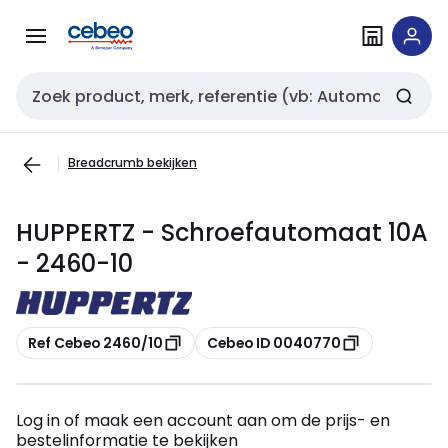
Overslaan
Overslaan
naar
naar
navigatie
inhoud
Zoekveld invoer
Breadcrumb bekijken
HUPPERTZ - Schroefautomaat 10A
- 2460-10
Kopiëren
Kopiëren
Ref Cebeo 2460/10
Cebeo ID 0040770
Log in of maak een account aan om de prijs- en
bestelinformatie te bekijken