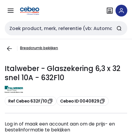
Overslaan
Overslaan
naar
naar
navigatie
inhoud
Zoekveld invoer
Breadcrumb bekijken
Italweber - Glaszekering 6,3 x 32
snel 10A - 632F10
Kopiëren
Kopiëren
Ref Cebeo 632F/10
Cebeo ID 0040829
Log in of maak een account aan om de prijs- en
bestelinformatie te bekijken