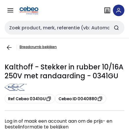
Overslaan
Overslaan
naar
naar
navigatie
inhoud
Zoekveld invoer
Breadcrumb bekijken
Kalthoff - Stekker in rubber 10/16A
250V met randaarding - 0341GU
Kopiëren
Kopiëren
Ref Cebeo 0341GU
Cebeo ID 0040880
Log in of maak een account aan om de prijs- en
bestelinformatie te bekijken