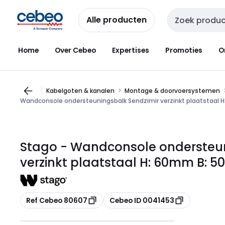
Overslaan
Overslaan
naar
naar
Alle producten
Zoekveld invoer
navigatie
inhoud
Home
Over Cebeo
Expertises
Promoties
O
Kabelgoten & kanalen
Montage & doorvoersystemen
Wandconsole ondersteuningsbalk Sendzimir verzinkt plaatstaal
Stago - Wandconsole ondersteun
verzinkt plaatstaal H: 60mm B: 
Kopiëren
Kopiëren
Ref Cebeo 80607
Cebeo ID 0041453