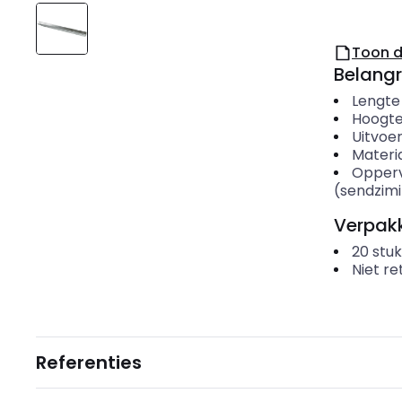
Toon 
Belangr
Lengte
Hoogt
Uitvoer
Materi
Opper
(sendzimi
Verpakk
20
stuk
Niet r
Referenties