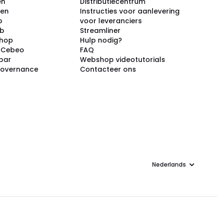
en
Distributiecentrum
ken
Instructies voor aanlevering
p
voor leveranciers
ub
Streamliner
shop
Hulp nodig?
j Cebeo
FAQ
par
Webshop videotutorials
Governance
Contacteer ons
Taal