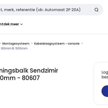
ntdek meer
Montagesysteem
Kabeldraagsysteem - console
 H: 60mm B: 500mm
ingsbalk Sendzimir
Log
500mm - 80607
bes