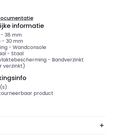
documentatie
ijke informatie
-
38
mm
e
-
30
mm
ing
-
Wandconsole
aal
-
Staal
vlaktebescherming
-
Bandverzinkt
r verzinkt)
ingsinfo
(s)
etourneerbaar product