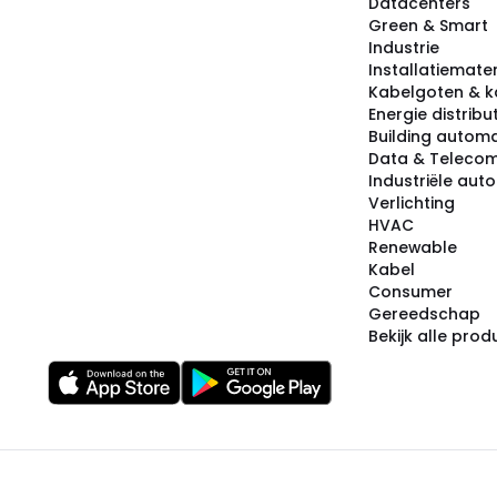
Datacenters
Green & Smart
Industrie
Installatiemater
Kabelgoten & k
Energie distribu
Building automa
Data & Teleco
Industriële aut
Verlichting
HVAC
Renewable
Kabel
Consumer
Gereedschap
Bekijk alle pro