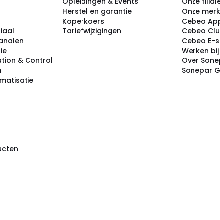
Opleidingen & Events
Onze filial
Herstel en garantie
Onze mer
Koperkoers
Cebeo Ap
iaal
Tariefwijzigingen
Cebeo Cl
analen
Cebeo E-
tie
Werken bi
tion & Control
Over Sone
m
Sonepar 
omatisatie
ducten