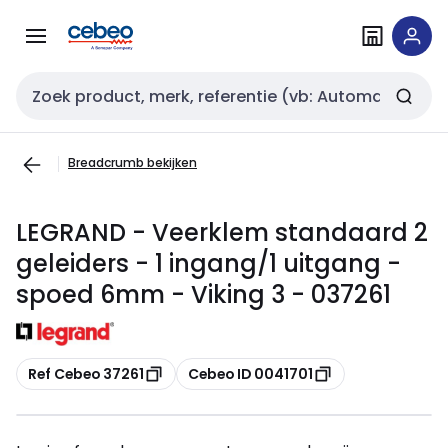
Overslaan
Overslaan
naar
naar
navigatie
inhoud
Zoekveld invoer
Breadcrumb bekijken
LEGRAND - Veerklem standaard 2
geleiders - 1 ingang/1 uitgang -
spoed 6mm - Viking 3 - 037261
Kopiëren
Kopiëren
Ref Cebeo 37261
Cebeo ID 0041701