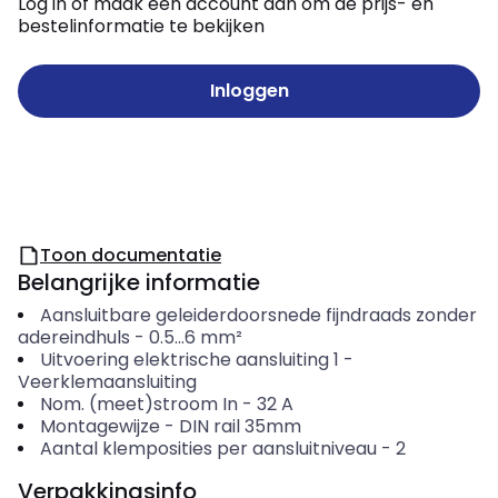
Log in of maak een account aan om de prijs- en
bestelinformatie te bekijken
Inloggen
Toon documentatie
Belangrijke informatie
Aansluitbare geleiderdoorsnede fijndraads zonder
adereindhuls
-
0.5...6
mm²
Uitvoering elektrische aansluiting 1
-
Veerklemaansluiting
Nom. (meet)stroom In
-
32
A
Montagewijze
-
DIN rail 35mm
Aantal klemposities per aansluitniveau
-
2
Verpakkingsinfo