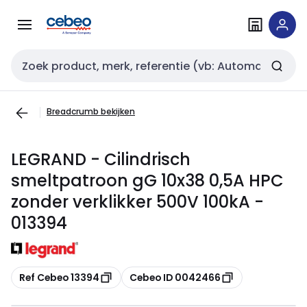
Overslaan
Overslaan
naar
naar
navigatie
inhoud
Zoekveld invoer
Breadcrumb bekijken
LEGRAND - Cilindrisch
smeltpatroon gG 10x38 0,5A HPC
zonder verklikker 500V 100kA -
013394
Kopiëren
Kopiëren
Ref Cebeo 13394
Cebeo ID 0042466