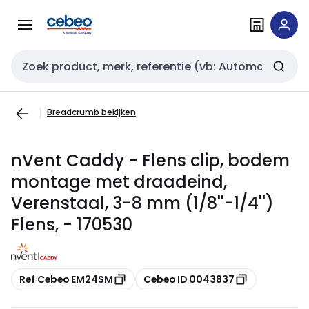
Overslaan
Overslaan
naar
naar
navigatie
inhoud
Zoekveld invoer
Breadcrumb bekijken
nVent Caddy - Flens clip, bodem
montage met draadeind,
Verenstaal, 3-8 mm (1/8''-1/4'')
Flens, - 170530
Kopiëren
Kopiëren
Ref Cebeo EM24SM
Cebeo ID 0043837