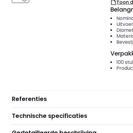
Toon 
Belangr
Nomina
Uitvoer
Diame
Materi
Bevesti
Verpakk
100
stu
Produc
Referenties
Technische specificaties
Gedetailleerde beschrijving