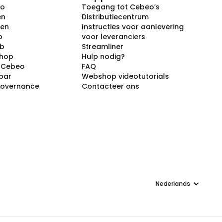
eo
Toegang tot Cebeo’s
en
Distributiecentrum
ken
Instructies voor aanlevering
p
voor leveranciers
ub
Streamliner
shop
Hulp nodig?
j Cebeo
FAQ
par
Webshop videotutorials
Governance
Contacteer ons
Taal