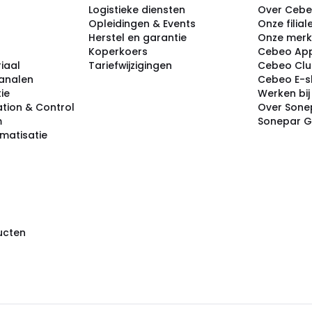
Logistieke diensten
Over Ceb
Opleidingen & Events
Onze filial
Herstel en garantie
Onze mer
Koperkoers
Cebeo Ap
iaal
Tariefwijzigingen
Cebeo Cl
analen
Cebeo E-
tie
Werken bi
tion & Control
Over Sone
m
Sonepar 
omatisatie
ducten