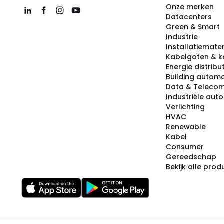
Onze merken
Datacenters
Green & Smart
Industrie
Installatiemater
Kabelgoten & k
Energie distribu
Building automa
Data & Teleco
Industriële aut
Verlichting
HVAC
Renewable
Kabel
Consumer
Gereedschap
Bekijk alle pro