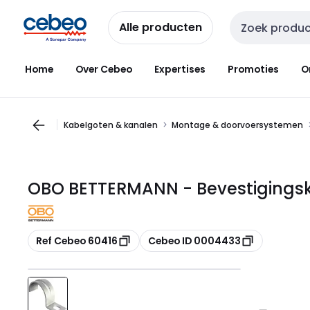
Overslaan
Overslaan
naar
naar
Alle producten
Zoekveld invoer
navigatie
inhoud
Home
Over Cebeo
Expertises
Promoties
O
Kabelgoten & kanalen
Montage & doorvoersystemen
OBO BETTERMANN - Bevestigingsk
Kopiëren
Kopiëren
Ref Cebeo 60416
Cebeo ID 0004433