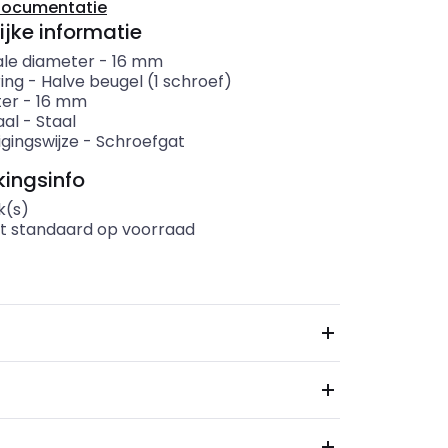
documentatie
ijke informatie
le diameter
-
16
mm
ing
-
Halve beugel (1 schroef)
ter
-
16
mm
aal
-
Staal
gingswijze
-
Schroefgat
ingsinfo
k(s)
t standaard op voorraad