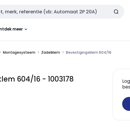
ntdek meer
Montagesysteem
Zadelklem
Bevestigingsklem 604/16
lem 604/16 - 1003178
Log
bes