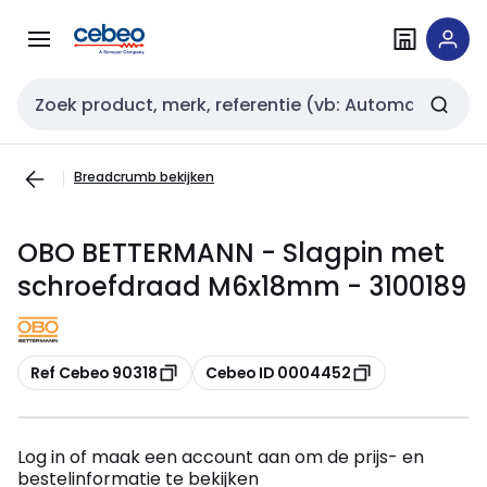
Overslaan
Overslaan
naar
naar
navigatie
inhoud
Zoekveld invoer
Breadcrumb bekijken
OBO BETTERMANN - Slagpin met
schroefdraad M6x18mm - 3100189
Kopiëren
Kopiëren
Ref Cebeo 90318
Cebeo ID 0004452
Log in of maak een account aan om de prijs- en
bestelinformatie te bekijken