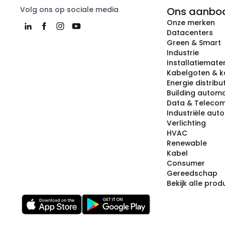
Volg ons op sociale media
Ons aanbo
Onze merken
Datacenters
Green & Smart
Industrie
Installatiemater
Kabelgoten & k
Energie distribu
Building automa
Data & Teleco
Industriële aut
Verlichting
HVAC
Renewable
Kabel
Consumer
Gereedschap
Bekijk alle pro