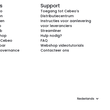
s
Support
eo
Toegang tot Cebeo’s
en
Distributiecentrum
ken
Instructies voor aanlevering
p
voor leveranciers
ub
Streamliner
shop
Hulp nodig?
j Cebeo
FAQ
par
Webshop videotutorials
Governance
Contacteer ons
Taal