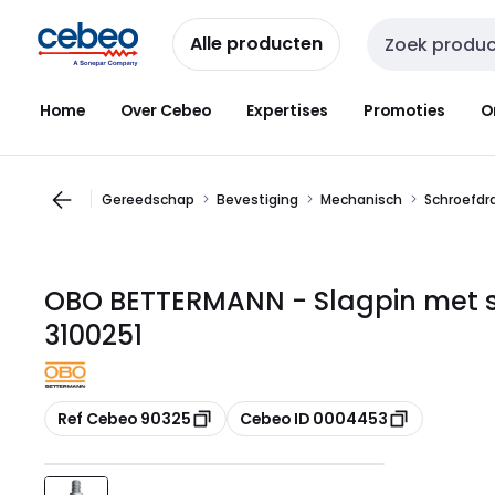
Overslaan
Overslaan
naar
naar
Alle producten
Zoekveld invoer
navigatie
inhoud
Home
Over Cebeo
Expertises
Promoties
O
Gereedschap
Bevestiging
Mechanisch
Schroefdr
OBO BETTERMANN - Slagpin met 
3100251
Kopiëren
Kopiëren
Ref Cebeo 90325
Cebeo ID 0004453