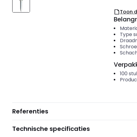
Toon 
Belangr
Materi
Type s
Draadm
Schroe
Schach
Verpakk
100
stu
Produc
Referenties
Technische specificaties