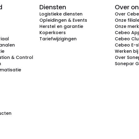
d
Diensten
Over on
Logistieke diensten
Over Ceb
Opleidingen & Events
Onze filial
Herstel en garantie
Onze mer
Koperkoers
Cebeo Ap
iaal
Tariefwijzigingen
Cebeo Cl
analen
Cebeo E-
tie
Werken bi
tion & Control
Over Sone
m
Sonepar 
omatisatie
ducten