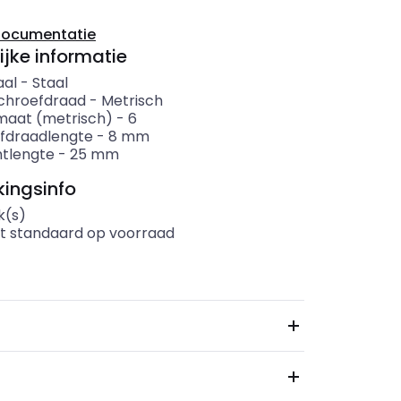
documentatie
ijke informatie
aal
-
Staal
chroefdraad
-
Metrisch
aat (metrisch)
-
6
fdraadlengte
-
8
mm
tlengte
-
25
mm
ingsinfo
k(s)
t standaard op voorraad