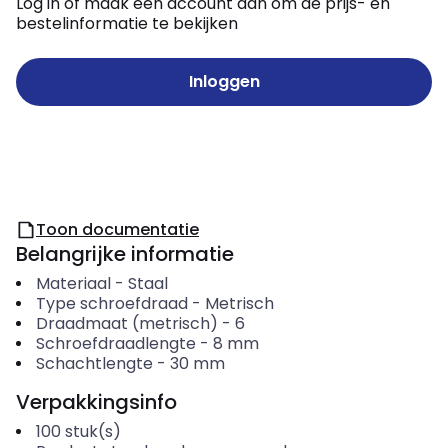
Log in of maak een account aan om de prijs- en
bestelinformatie te bekijken
Inloggen
Toon documentatie
Belangrijke informatie
Materiaal
-
Staal
Type schroefdraad
-
Metrisch
Draadmaat (metrisch)
-
6
Schroefdraadlengte
-
8
mm
Schachtlengte
-
30
mm
Verpakkingsinfo
100
stuk(s)