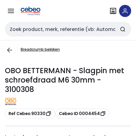
Overslaan
Overslaan
naar
naar
navigatie
inhoud
Zoekveld invoer
Breadcrumb bekijken
OBO BETTERMANN - Slagpin met
schroefdraad M6 30mm -
3100308
Kopiëren
Kopiëren
Ref Cebeo 90330
Cebeo ID 0004454