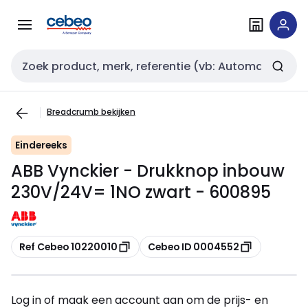
Overslaan
Overslaan
naar
naar
navigatie
inhoud
Zoekveld invoer
Breadcrumb bekijken
Eindereeks
ABB Vynckier - Drukknop inbouw
230V/24V= 1NO zwart - 600895
Kopiëren
Kopiëren
Ref Cebeo 10220010
Cebeo ID 0004552
Log in of maak een account aan om de prijs- en