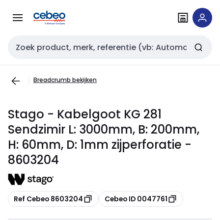
Overslaan
Overslaan
naar
naar
navigatie
inhoud
Zoekveld invoer
Breadcrumb bekijken
Stago - Kabelgoot KG 281
Sendzimir L: 3000mm, B: 200mm,
H: 60mm, D: 1mm zijperforatie -
8603204
Kopiëren
Kopiëren
Ref Cebeo 8603204
Cebeo ID 0047761