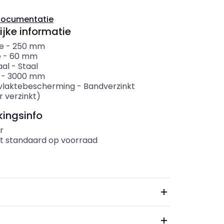
documentatie
ijke informatie
e
-
250
mm
e
-
60
mm
aal
-
Staal
-
3000
mm
vlaktebescherming
-
Bandverzinkt
r verzinkt)
ingsinfo
r
t standaard op voorraad