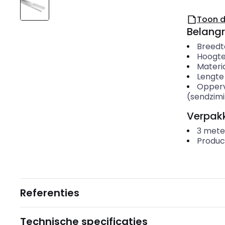
Toon 
Belangr
Breedt
Hoogt
Materi
Lengte
Opper
(sendzimi
Verpakk
3
mete
Produc
Referenties
Technische specificaties