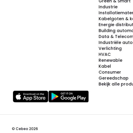
Green & Smart
Industrie
Installatiemater
Kabelgoten & k
Energie distribu
Building automa
Data & Teleco
Industriële aut
Verlichting
HVAC
Renewable
Kabel
Consumer
Gereedschap
Bekijk alle pro
© Cebeo 2026