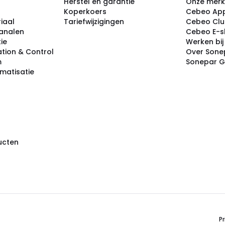
Herstel en garantie
Onze mer
Koperkoers
Cebeo Ap
iaal
Tariefwijzigingen
Cebeo Cl
analen
Cebeo E-
tie
Werken bi
tion & Control
Over Sone
m
Sonepar 
omatisatie
ducten
Pr