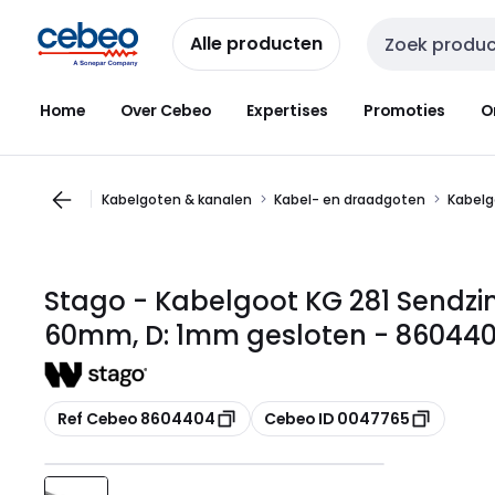
Overslaan
Overslaan
naar
naar
Alle producten
Zoekveld invoer
navigatie
inhoud
Home
Over Cebeo
Expertises
Promoties
O
Kabelgoten & kanalen
Kabel- en draadgoten
Kabelg
Stago - Kabelgoot KG 281 Sendzim
60mm, D: 1mm gesloten - 86044
Kopiëren
Kopiëren
Ref Cebeo 8604404
Cebeo ID 0047765