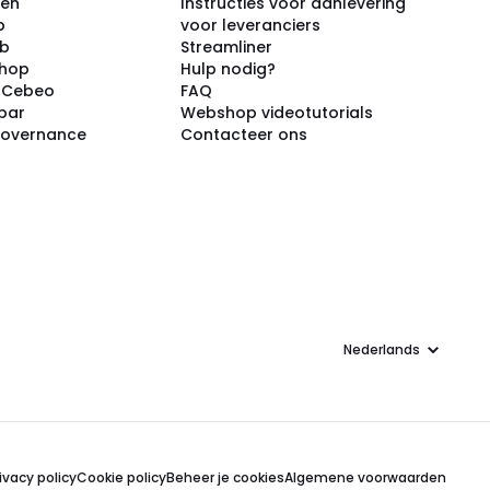
ken
Instructies voor aanlevering
p
voor leveranciers
ub
Streamliner
shop
Hulp nodig?
j Cebeo
FAQ
par
Webshop videotutorials
Governance
Contacteer ons
Taal
ivacy policy
Cookie policy
Beheer je cookies
Algemene voorwaarden