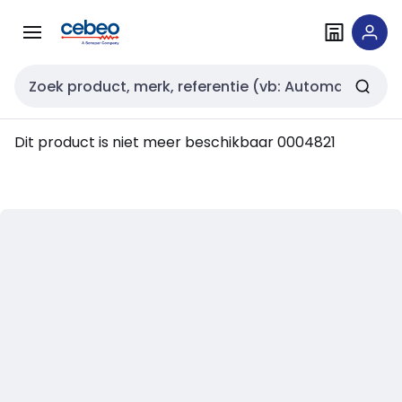
Overslaan
Overslaan
naar
naar
navigatie
inhoud
Zoekveld invoer
Dit product is niet meer beschikbaar
0004821