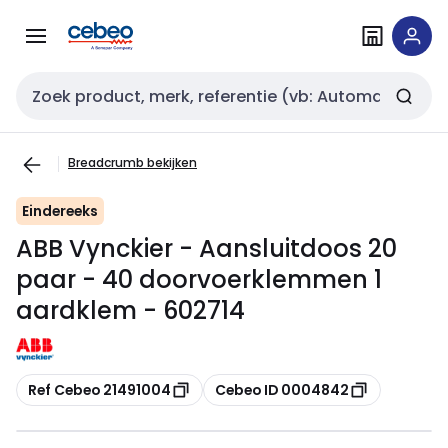
Overslaan
Overslaan
naar
naar
navigatie
inhoud
Zoekveld invoer
Breadcrumb bekijken
Eindereeks
ABB Vynckier - Aansluitdoos 20
paar - 40 doorvoerklemmen 1
aardklem - 602714
Kopiëren
Kopiëren
Ref Cebeo 21491004
Cebeo ID 0004842