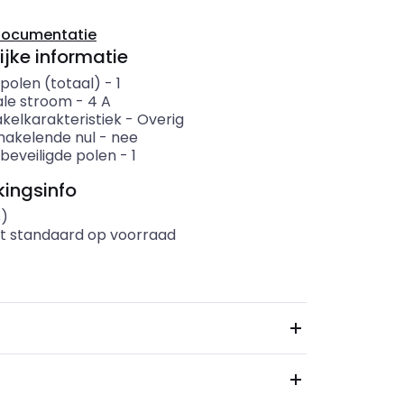
documentatie
ijke informatie
polen (totaal)
-
1
le stroom
-
4
A
kelkarakteristiek
-
Overig
akelende nul
-
nee
 beveiligde polen
-
1
ingsinfo
s)
t standaard op voorraad