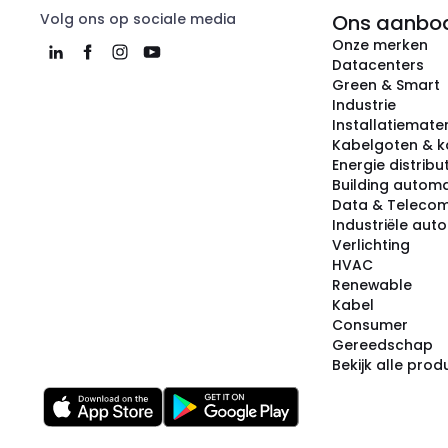
Volg ons op sociale media
Ons aanbo
Onze merken
Datacenters
Green & Smart
Industrie
Installatiemater
Kabelgoten & k
Energie distribu
Building automa
Data & Teleco
Industriële aut
Verlichting
HVAC
Renewable
Kabel
Consumer
Gereedschap
Bekijk alle pro