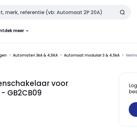
ntdek meer
ngen
Automaten 3kA & 4,5KA
Automaat modulair 3 & 4,5kA
Vermo
enschakelaar voor
Log
d - GB2CB09
bes