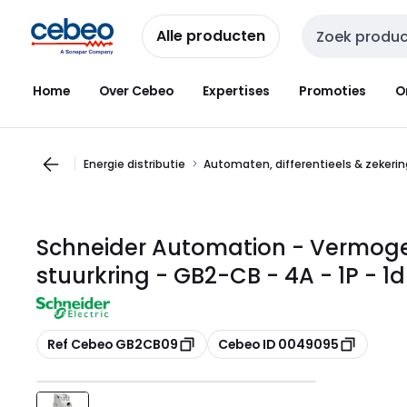
Overslaan
Overslaan
naar
naar
Alle producten
Zoekveld invoer
navigatie
inhoud
Home
Over Cebeo
Expertises
Promoties
O
Energie distributie
Automaten, differentieels & zekeri
Schneider Automation - Vermog
stuurkring - GB2-CB - 4A - 1P - 1
Kopiëren
Kopiëren
Ref Cebeo GB2CB09
Cebeo ID 0049095