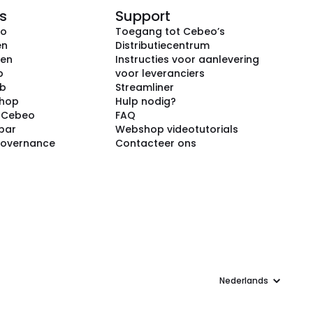
s
Support
eo
Toegang tot Cebeo’s
en
Distributiecentrum
ken
Instructies voor aanlevering
p
voor leveranciers
ub
Streamliner
shop
Hulp nodig?
j Cebeo
FAQ
par
Webshop videotutorials
Governance
Contacteer ons
Taal