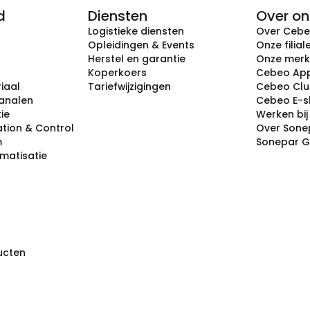
d
Diensten
Over on
Logistieke diensten
Over Ceb
Opleidingen & Events
Onze filial
Herstel en garantie
Onze mer
Koperkoers
Cebeo Ap
iaal
Tariefwijzigingen
Cebeo Cl
analen
Cebeo E-
tie
Werken bi
tion & Control
Over Sone
m
Sonepar 
omatisatie
ducten