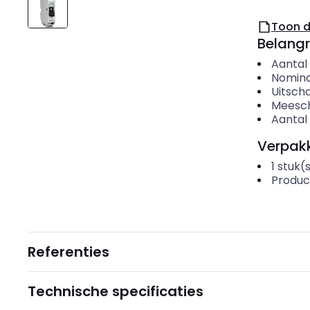
Toon 
Belangr
Aantal 
Nomina
Uitscha
Meesch
Aantal
Verpakk
1
stuk(
Produc
Referenties
Technische specificaties