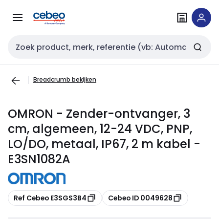
Overslaan
Overslaan
naar
naar
navigatie
inhoud
Zoekveld invoer
Breadcrumb bekijken
OMRON - Zender-ontvanger, 3
cm, algemeen, 12-24 VDC, PNP,
LO/DO, metaal, IP67, 2 m kabel -
E3SN1082A
Kopiëren
Kopiëren
Ref Cebeo E3SGS3B4
Cebeo ID 0049628