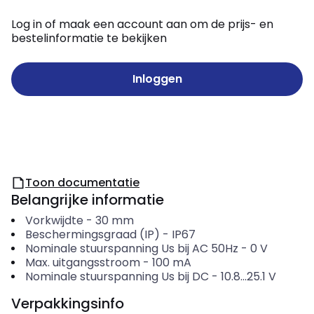
Log in of maak een account aan om de prijs- en
bestelinformatie te bekijken
Inloggen
Toon documentatie
Belangrijke informatie
Vorkwijdte
-
30
mm
Beschermingsgraad (IP)
-
IP67
Nominale stuurspanning Us bij AC 50Hz
-
0
V
Max. uitgangsstroom
-
100
mA
Nominale stuurspanning Us bij DC
-
10.8...25.1
V
Verpakkingsinfo