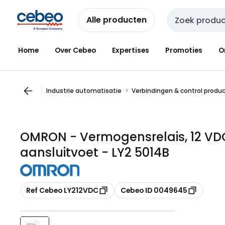
Overslaan
Overslaan
naar
naar
Alle producten
Zoekveld invoer
navigatie
inhoud
Home
Over Cebeo
Expertises
Promoties
O
Industrie automatisatie
Verbindingen & control produ
OMRON - Vermogensrelais, 12 VDC, 
aansluitvoet - LY2 5014B
Kopiëren
Kopiëren
Ref Cebeo LY212VDC
Cebeo ID 0049645