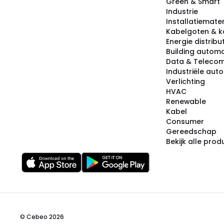
Green & Smart
Industrie
Installatiemater
Kabelgoten & k
Energie distribu
Building automa
Data & Teleco
Industriële aut
Verlichting
HVAC
Renewable
Kabel
Consumer
Gereedschap
Bekijk alle pro
© Cebeo 2026