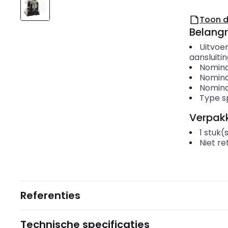
Toon 
Belangr
Uitvoer
aansluiti
Nomina
Nomina
Nomina
Type s
Verpakk
1
stuk(
Niet r
Referenties
Technische specificaties