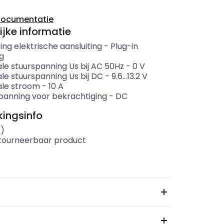
documentatie
ijke informatie
ing elektrische aansluiting
-
Plug-in
ng
le stuurspanning Us bij AC 50Hz
-
0
V
le stuurspanning Us bij DC
-
9.6...13.2
V
le stroom
-
10
A
panning voor bekrachtiging
-
DC
ingsinfo
s)
etourneerbaar product