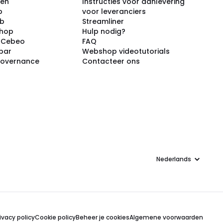
ken
Instructies voor aanlevering
p
voor leveranciers
ub
Streamliner
shop
Hulp nodig?
j Cebeo
FAQ
par
Webshop videotutorials
Governance
Contacteer ons
Taal
ivacy policy
Cookie policy
Beheer je cookies
Algemene voorwaarden