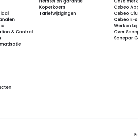
Herstel en garantie
Onze mer
Koperkoers
Cebeo Ap
iaal
Tariefwijzigingen
Cebeo Cl
analen
Cebeo E-
tie
Werken bi
tion & Control
Over Sone
m
Sonepar 
omatisatie
ducten
Pr