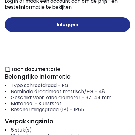
Log in of maak een account aan om de prijs- en
bestelinformatie te bekijken
Inloggen
Toon documentatie
Belangrijke informatie
Type schroefdraad
-
PG
Nominale draadmaat metrisch/PG
-
48
Geschikt voor kabeldiameter
-
37...44
mm
Materiaal
-
Kunststof
Beschermingsgraad (IP)
-
IP65
Verpakkingsinfo
5
stuk(s)