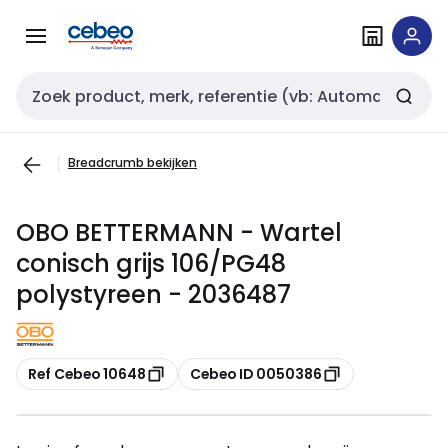
Overslaan
Overslaan
naar
naar
navigatie
inhoud
Zoekveld invoer
Breadcrumb bekijken
OBO BETTERMANN - Wartel
conisch grijs 106/PG48
polystyreen - 2036487
Kopiëren
Kopiëren
Ref Cebeo 10648
Cebeo ID 0050386